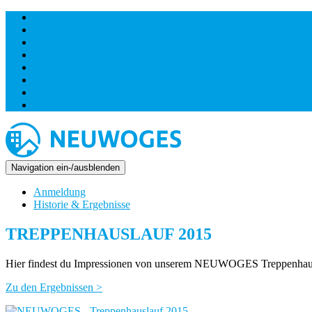
NEUWOGES
Mobilität
Gebäudeservice
Verwalten
Pflegen
Bilden & Erholen
Veranstaltungszentrum
Karriere
Navigation ein-/ausblenden
Anmeldung
Historie & Ergebnisse
TREPPENHAUSLAUF 2015
Hier findest du Impressionen von unserem NEUWOGES Treppenhaus
Zu den Ergebnissen >